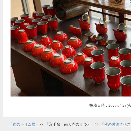
投稿日時：2020.04.28(火)
「春のキリム展」
<< 「京千窯 南天赤のうつわ」 >>
「秋の暖簾タペス