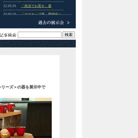
22.05.01
「急須でお茶を」展
22.03.25
「マグカップ展」開催中！
21.03.15
「マグカップ展」
20.08.22
「秋の暖簾タペストリー
展」
20.04.28
「京千窯 南天赤のうつ
わ」
20.04.16
「春のキリム展」
シリーズ＞の器を展示中で