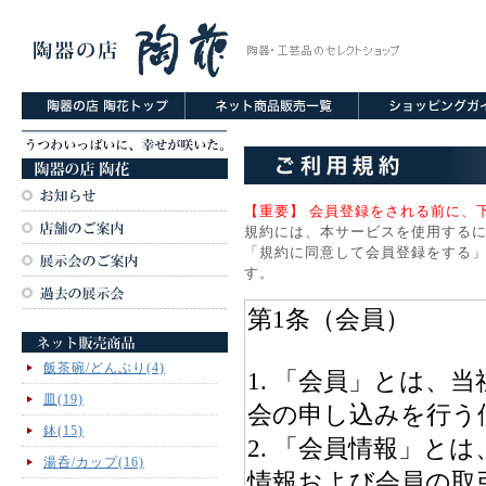
【重要】 会員登録をされる前に、
規約には、本サービスを使用する
「規約に同意して会員登録をする」
す。
飯茶碗/どんぶり(4)
皿(19)
鉢(15)
湯呑/カップ(16)