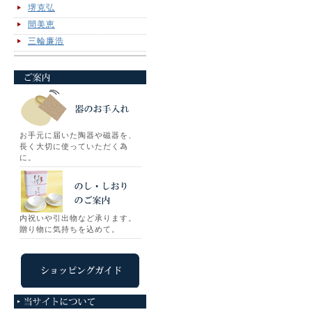
堺克弘
間美恵
三輪廉浩
お手元に届いた陶器や磁器を、
長く大切に使っていただく為
に。
内祝いや引出物など承ります。
贈り物に気持ちを込めて。