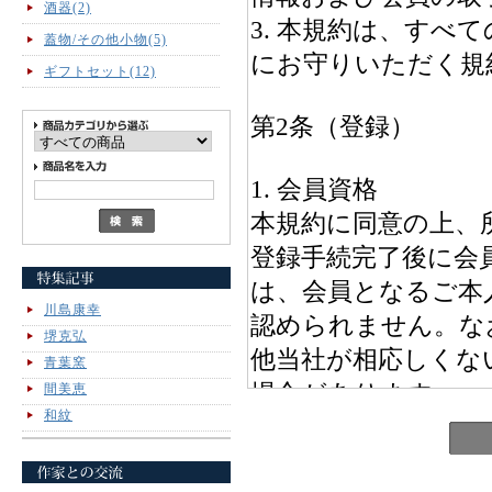
酒器(2)
蓋物/その他小物(5)
ギフトセット(12)
川島康幸
堺克弘
青葉窯
間美恵
和紋