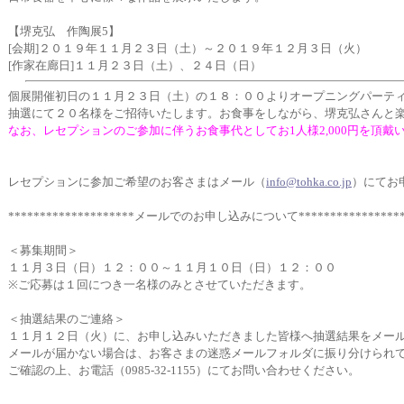
【堺克弘 作陶展5】
[会期]２０１９年１１月２３日（土）～２０１９年１２月３日（火）
[作家在廊日]１１月２３日（土）、２４日（日）
個展開催初日の１１月２３日（土）の１８：００よりオープニングパーテ
抽選にて２０名様をご招待いたします。お食事をしながら、堺克弘さんと
なお、レセプションのご参加に伴うお食事代としてお1人様2,000円を頂戴
レセプションに参加ご希望のお客さまはメール（
info@tohka.co.jp
）にてお
********************メールでのお申し込みについて*****************
＜募集期間＞
１１月３日（日）１２：００～１１月１０日（日）１２：００
※ご応募は１回につき一名様のみとさせていただきます。
＜抽選結果のご連絡＞
１１月１２日（火）に、お申し込みいただきました皆様へ抽選結果をメー
メールが届かない場合は、お客さまの迷惑メールフォルダに振り分けられ
ご確認の上、お電話（0985-32-1155）にてお問い合わせください。