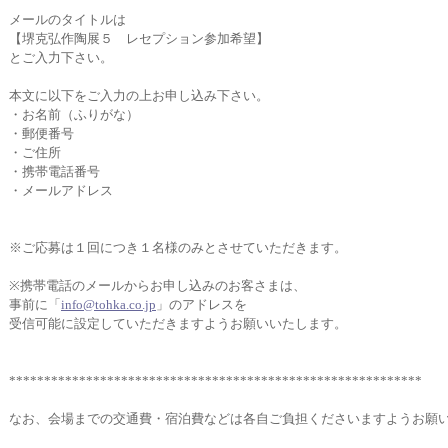
メールのタイトルは
【堺克弘作陶展５ レセプション参加希望】
とご入力下さい。
本文に以下をご入力の上お申し込み下さい。
・お名前（ふりがな）
・郵便番号
・ご住所
・携帯電話番号
・メールアドレス
※ご応募は１回につき１名様のみとさせていただきます。
※携帯電話のメールからお申し込みのお客さまは、
事前に「
info@tohka.co.jp
」のアドレスを
受信可能に設定していただきますようお願いいたします。
********************
*********
*******
******
*****************
なお、会場までの交通費・宿泊費などは各自ご負担くださいますようお願