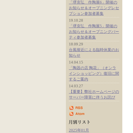
「堺克弘 作陶展6」開催の
お知らせ＆オープニングレセ
プション参加者募集
19.10.28
「堺克弘 作陶展5」開催の
お知らせ＆オープニングパー
ティ参加者募集
18.09.29
台風接近による臨時休業のお
知らせ
14.04.15
「陶器の店 陶花」（オンラ
インショッピング）復旧に関
するご案内
14.03.27
【重要】弊社ホームページの
サーバー障害に伴うお詫び
2025年01月