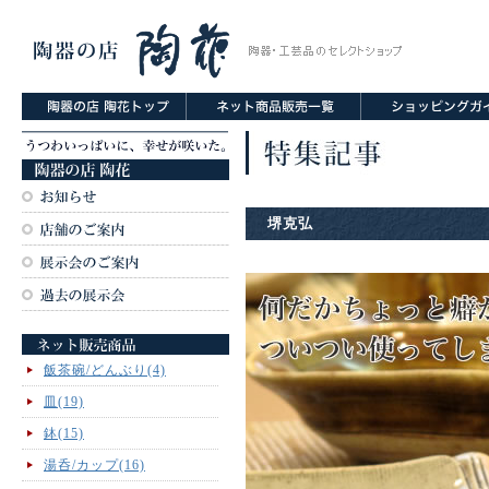
堺克弘
飯茶碗/どんぶり(4)
皿(19)
鉢(15)
湯呑/カップ(16)