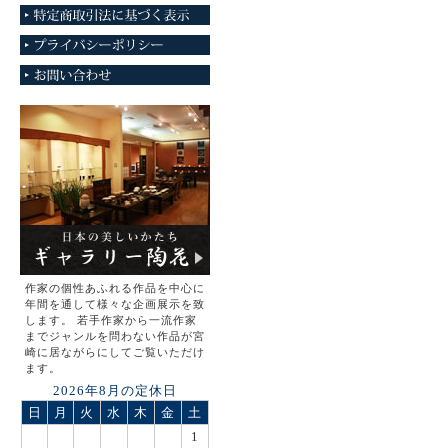
作家の個性あふれる作品を中心に
年間を通して様々な企画展示を致
します。 若手作家から一流作家
までジャンルを問わない作品が宮
崎に居ながらにしてご覧いただけ
ます。
2026年8月の定休日
日
月
火
水
木
金
土
1