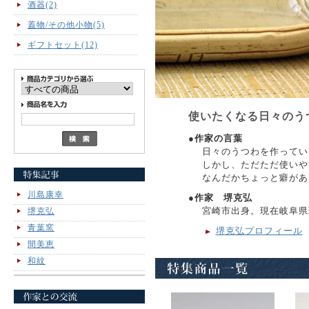
酒器(2)
蓋物/その他小物(5)
ギフトセット(12)
使いたくなる日々のう
●作家の言葉
日々のうつわを作ってい
しかし、ただただ使いや
なんだかちょっと癖があ
川島康幸
●作家 堺克弘
宮崎市出身。現在岐阜県
堺克弘
青葉窯
堺克弘プロフィール
間美恵
和紋