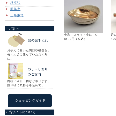
堺克弘
間美恵
三輪廉浩
金彩 スライド小鉢 C
片
8800円（税込）
39
お手元に届いた陶器や磁器を、
長く大切に使っていただく為
に。
内祝いや引出物など承ります。
贈り物に気持ちを込めて。