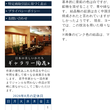
基本的に亜鉛の色は白ですが
鉱物を混ぜることで、青や緑
す。 結晶釉の起源は古く中国
焼成されたと言われています
しかったようです。 現在、ヨ
では、この技法を用いた様々
す。
※画像のピンク色の結晶は、マ
す。
作家の個性あふれる作品を中心に
年間を通して様々な企画展示を致
します。 若手作家から一流作家
までジャンルを問わない作品が宮
崎に居ながらにしてご覧いただけ
ます。
2026年8月の定休日
日
月
火
水
木
金
土
1