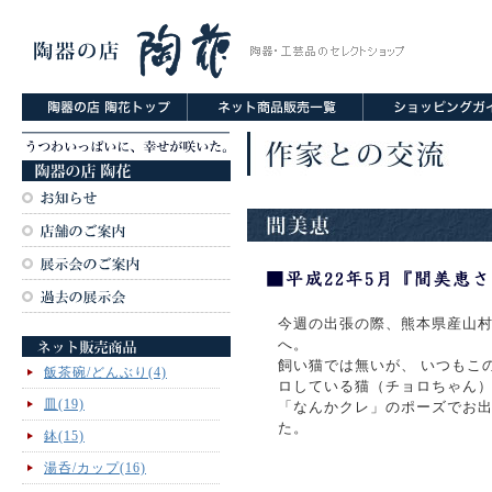
今週の出張の際、熊本県産山
へ。
飼い猫では無いが、 いつもこ
飯茶碗/どんぶり(4)
ロしている猫（チョロちゃん）
皿(19)
「なんかクレ」のポーズでお
た。
鉢(15)
湯呑/カップ(16)