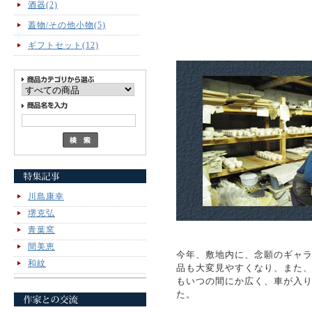
酒器(2)
蓋物/その他小物(5)
ギフトセット(12)
川島康幸
堺克弘
青葉窯
間美恵
今年、敷地内に、念願のギャ
和紋
品も大変見やすくなり、また
もいつの間にか広く、車が入
た。