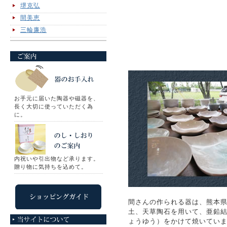
堺克弘
間美恵
三輪廉浩
お手元に届いた陶器や磁器を、
長く大切に使っていただく為
に。
内祝いや引出物など承ります。
贈り物に気持ちを込めて。
間さんの作られる器は、熊本
土、天草陶石を用いて、亜鉛
ょうゆう）をかけて焼いてい