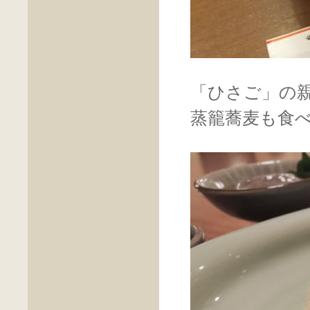
「ひさご」の
蒸籠蕎麦も食