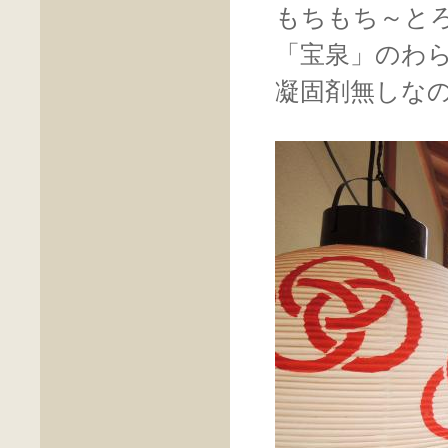
もちもち～と
「宝泉」のわ
凝固剤無しな