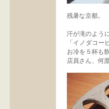
残暑な京都。
汗が滝のよう
「イノダコー
お冷を５杯も
店員さん、何