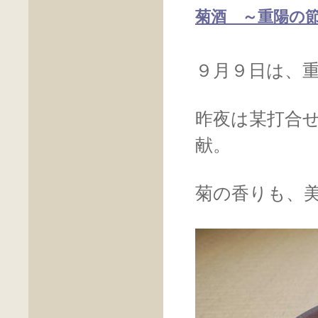
菊酒 ～重陽の
９月９日は、
昨夜は某打合
献。
菊の香りも、