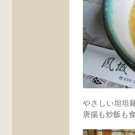
やさしい坦坦
唐揚も炒飯も