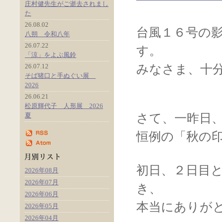
庄村健先生がご逝去されまし
た
26.08.02
台風１６号の
八朔 令和八年
26.07.22
す。
「涼」をよぶ風鈴
26.07.12
みなさま、十
そば猪口と手ぬぐい展
2026
26.06.21
松原輝代子 人形展 2026
夏
さて、一昨日
恒例の「秋の
初日、２日目
2026年08月
2026年07月
き、
2026年06月
本当にありが
2026年05月
2026年04月