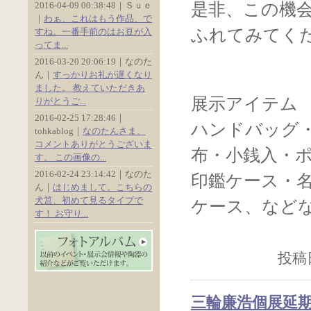
2016-04-09 00:38:48｜Ｓｕｅ
是非、この機
｜
わぁ、これはもう作品、で
ふれてみてく
すね。一番手前のはお豆が入
ってま...
2016-03-20 20:06:19｜なのた
ん｜
すっかりお礼が遅くなり
ました。 教えていただきあ
展示アイテム
りがとうご...
2016-02-25 17:28:46｜
ハンドバッグ
tohkablog｜
なのたんさま、
コメントありがとうございま
布・小銭入・
す。 この画像の...
2016-02-24 23:14:42｜なのた
印鑑ケース・
ん｜
はじめまして。こちらの
犬筥、初めて見るタイプで
ケース、など
す！ お守り...
投稿日
三輪廉浩個展延