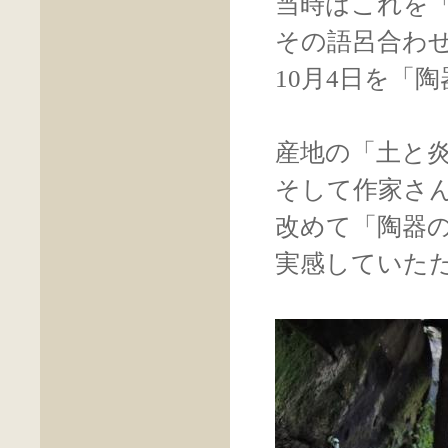
当時はこれを
その語呂合わ
10月4日を「
産地の「土と
そして作家さ
改めて「陶器
実感していた