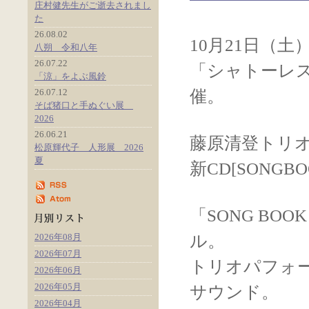
庄村健先生がご逝去されまし
た
26.08.02
10月21日（
八朔 令和八年
26.07.22
「シャトーレ
「涼」をよぶ風鈴
26.07.12
催。
そば猪口と手ぬぐい展
2026
26.06.21
藤原清登トリ
松原輝代子 人形展 2026
夏
新CD[SONG
「SONG BO
2026年08月
ル。
2026年07月
トリオパフォ
2026年06月
2026年05月
サウンド。
2026年04月