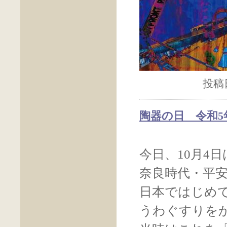
投稿日
陶器の日 令和5
今日、10月4
奈良時代・平
日本ではじめ
うわぐすりを