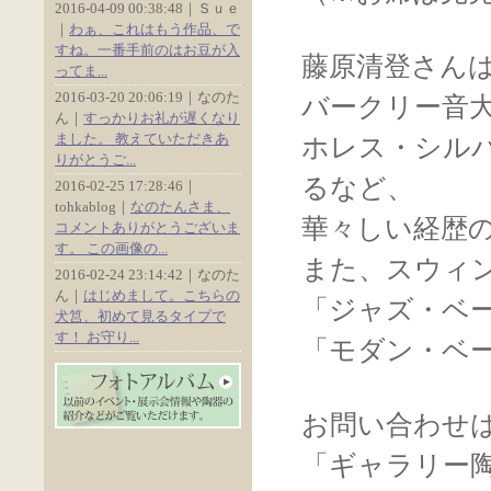
2016-04-09 00:38:48｜Ｓｕｅ
｜
わぁ、これはもう作品、で
すね。一番手前のはお豆が入
藤原清登さん
ってま...
2016-03-20 20:06:19｜なのた
バークリー音
ん｜
すっかりお礼が遅くなり
ました。 教えていただきあ
ホレス・シル
りがとうご...
るなど、
2016-02-25 17:28:46｜
tohkablog｜
なのたんさま、
華々しい経歴
コメントありがとうございま
す。 この画像の...
また、スウィ
2016-02-24 23:14:42｜なのた
ん｜
はじめまして。こちらの
「ジャズ・ベ
犬筥、初めて見るタイプで
す！ お守り...
「モダン・ベ
お問い合わせ
「ギャラリー陶