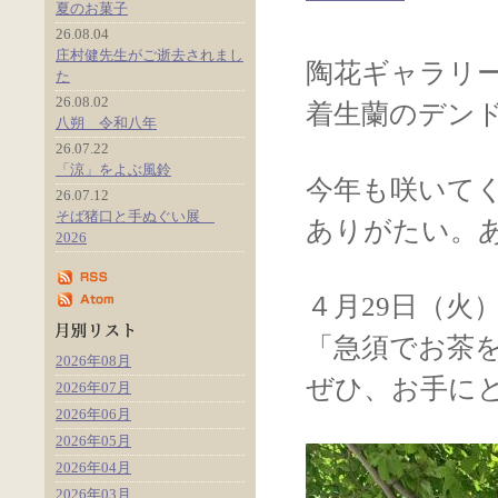
夏のお菓子
26.08.04
庄村健先生がご逝去されまし
陶花ギャラリ
た
26.08.02
着生蘭のデン
八朔 令和八年
26.07.22
「涼」をよぶ風鈴
今年も咲いて
26.07.12
そば猪口と手ぬぐい展
ありがたい。
2026
４月29日（火
「急須でお茶
2026年08月
ぜひ、お手に
2026年07月
2026年06月
2026年05月
2026年04月
2026年03月