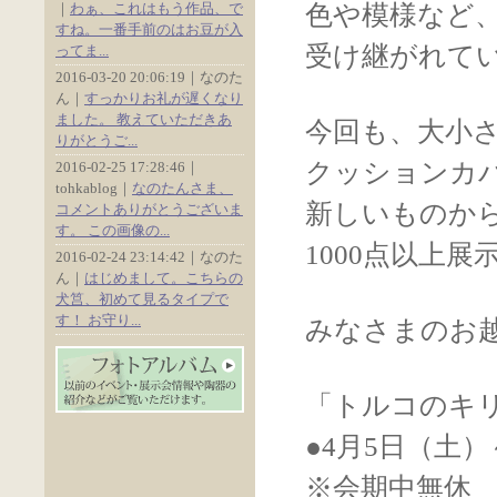
｜
わぁ、これはもう作品、で
色や模様など
すね。一番手前のはお豆が入
受け継がれて
ってま...
2016-03-20 20:06:19｜なのた
ん｜
すっかりお礼が遅くなり
ました。 教えていただきあ
今回も、大小
りがとうご...
クッションカ
2016-02-25 17:28:46｜
tohkablog｜
なのたんさま、
新しいものか
コメントありがとうございま
す。 この画像の...
1000点以上
2016-02-24 23:14:42｜なのた
ん｜
はじめまして。こちらの
犬筥、初めて見るタイプで
す！ お守り...
みなさまのお
「トルコのキリ
●4月5日（土）
※会期中無休