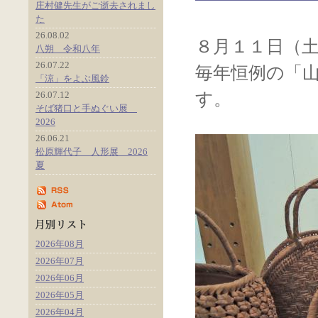
庄村健先生がご逝去されまし
た
26.08.02
８月１１日（
八朔 令和八年
26.07.22
毎年恒例の「
「涼」をよぶ風鈴
26.07.12
す。
そば猪口と手ぬぐい展
2026
26.06.21
松原輝代子 人形展 2026
夏
2026年08月
2026年07月
2026年06月
2026年05月
2026年04月