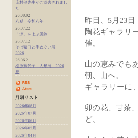
庄村健先生がご逝去されまし
た
26.08.02
昨日、5月23
八朔 令和八年
26.07.22
陶花ギャラリ
「涼」をよぶ風鈴
26.07.12
催。
そば猪口と手ぬぐい展
2026
26.06.21
山の恵みでも
松原輝代子 人形展 2026
夏
朝、山へ。
ギャラリーに
2026年08月
卯の花、甘茶
2026年07月
ど。
2026年06月
2026年05月
2026年04月