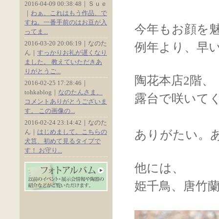
2016-04-09 00:38:48｜Ｓｕｅ
｜
わぁ、これはもう作品、で
すね。一番手前のはお豆が入
今年もお顔を
ってま...
2016-03-20 20:06:19｜なのた
例年より、早
ん｜
すっかりお礼が遅くなり
ました。 教えていただきあ
りがとうご...
陶花本店2階、
2016-02-25 17:28:46｜
tohkablog｜
なのたんさま、
露台で咲いて
コメントありがとうございま
す。 この画像の...
2016-02-24 23:14:42｜なのた
ん｜
はじめまして。こちらの
ありがたい。
犬筥、初めて見るタイプで
す！ お守り...
他には、
姫千鳥、唐竹