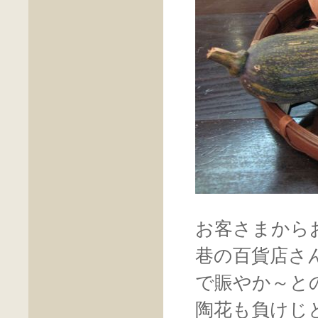
お客さまから
巷の百貨店さ
で賑やか～と
陶花も負けじ