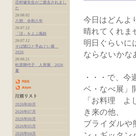
庄村健先生がご逝去されまし
た
26.08.02
今日はどんよ
八朔 令和八年
26.07.22
晴れてくれま
「涼」をよぶ風鈴
26.07.12
明日ぐらいに
そば猪口と手ぬぐい展
2026
ならないかな
26.06.21
松原輝代子 人形展 2026
夏
・・・で、今
ベ・なべ展」
「お料理 よ
2026年08月
き来の他、
2026年07月
2026年06月
ブライダルや
2026年05月
ン・ギッタン
2026年04月