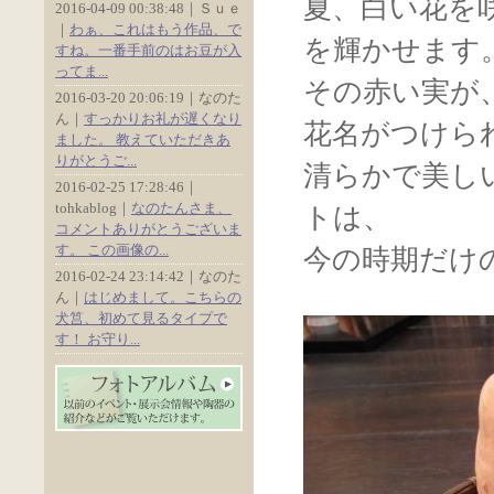
夏、白い花を
2016-04-09 00:38:48｜Ｓｕｅ
｜
わぁ、これはもう作品、で
を輝かせます
すね。一番手前のはお豆が入
ってま...
その赤い実が
2016-03-20 20:06:19｜なのた
ん｜
すっかりお礼が遅くなり
花名がつけら
ました。 教えていただきあ
りがとうご...
清らかで美し
2016-02-25 17:28:46｜
tohkablog｜
なのたんさま、
トは、
コメントありがとうございま
す。 この画像の...
今の時期だけ
2016-02-24 23:14:42｜なのた
ん｜
はじめまして。こちらの
犬筥、初めて見るタイプで
す！ お守り...