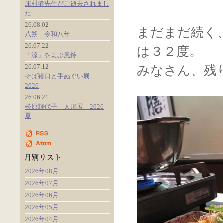
庄村健先生がご逝去されまし
た
26.08.02
まだまだ続く
八朔 令和八年
26.07.22
は３２度。
「涼」をよぶ風鈴
26.07.12
みなさん、残
そば猪口と手ぬぐい展
2026
26.06.21
松原輝代子 人形展 2026
夏
2026年08月
2026年07月
2026年06月
2026年05月
2026年04月