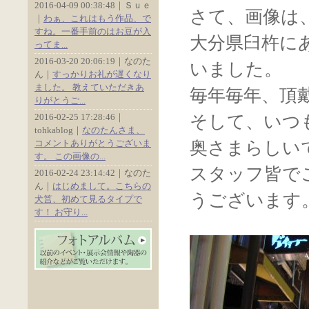
2016-04-09 00:38:48｜Ｓｕｅ
さて、画像は
｜
わぁ、これはもう作品、で
すね。一番手前のはお豆が入
大分県臼杵に
ってま...
2016-03-20 20:06:19｜なのた
いました。
ん｜
すっかりお礼が遅くなり
ました。 教えていただきあ
毎年毎年、頂
りがとうご...
2016-02-25 17:28:46｜
そして、いつ
tohkablog｜
なのたんさま、
コメントありがとうございま
奥さまらしい
す。 この画像の...
スタッフ皆で
2016-02-24 23:14:42｜なのた
ん｜
はじめまして。こちらの
うございます
犬筥、初めて見るタイプで
す！ お守り...