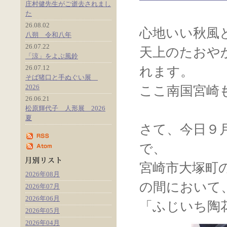
庄村健先生がご逝去されまし
た
26.08.02
心地いい秋風
八朔 令和八年
26.07.22
天上のたおや
「涼」をよぶ風鈴
26.07.12
れます。
そば猪口と手ぬぐい展
2026
ここ南国宮崎
26.06.21
松原輝代子 人形展 2026
夏
さて、今日９
で、
宮崎市大塚町
2026年08月
の間において
2026年07月
2026年06月
「ふじいち陶
2026年05月
2026年04月