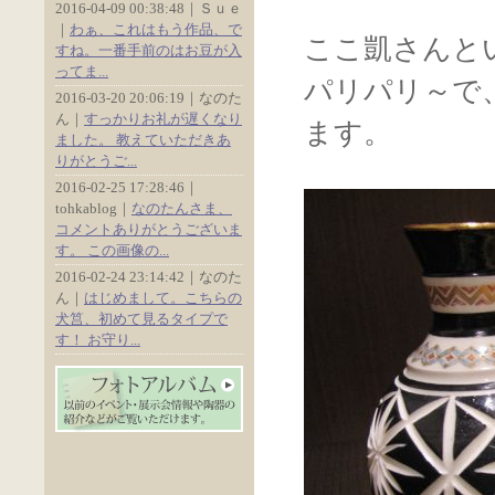
2016-04-09 00:38:48｜Ｓｕｅ
｜
わぁ、これはもう作品、で
ここ凱さんと
すね。一番手前のはお豆が入
ってま...
パリパリ～で
2016-03-20 20:06:19｜なのた
ん｜
すっかりお礼が遅くなり
ます。
ました。 教えていただきあ
りがとうご...
2016-02-25 17:28:46｜
tohkablog｜
なのたんさま、
コメントありがとうございま
す。 この画像の...
2016-02-24 23:14:42｜なのた
ん｜
はじめまして。こちらの
犬筥、初めて見るタイプで
す！ お守り...