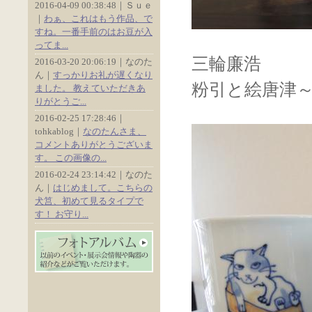
2016-04-09 00:38:48｜Ｓｕｅ
｜
わぁ、これはもう作品、で
すね。一番手前のはお豆が入
ってま...
三輪廉浩
2016-03-20 20:06:19｜なのた
ん｜
すっかりお礼が遅くなり
粉引と絵唐津
ました。 教えていただきあ
りがとうご...
2016-02-25 17:28:46｜
tohkablog｜
なのたんさま、
コメントありがとうございま
す。 この画像の...
2016-02-24 23:14:42｜なのた
ん｜
はじめまして。こちらの
犬筥、初めて見るタイプで
す！ お守り...