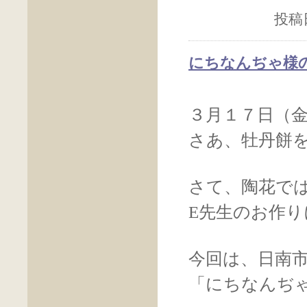
投稿日
にちなんぢゃ様
３月１７日（
さあ、牡丹餅
さて、陶花で
E先生のお作
今回は、日南
「にちなんぢ