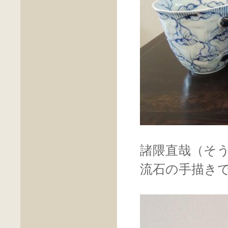
諸隈直哉（そ
流石の手描き