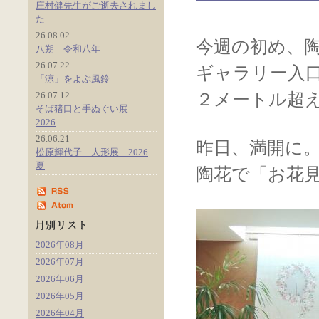
庄村健先生がご逝去されまし
た
26.08.02
今週の初め、
八朔 令和八年
26.07.22
ギャラリー入
「涼」をよぶ風鈴
26.07.12
２メートル超
そば猪口と手ぬぐい展
2026
26.06.21
昨日、満開に
松原輝代子 人形展 2026
夏
陶花で「お花
2026年08月
2026年07月
2026年06月
2026年05月
2026年04月