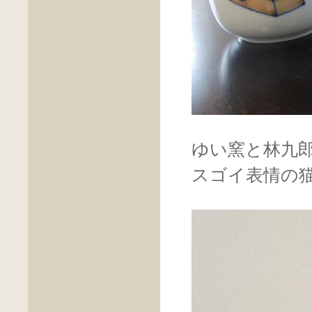
ゆい窯と林九
スゴイ表情の