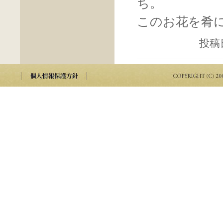
ち。
このお花を肴
投稿日