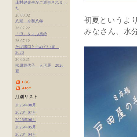
庄村健先生がご逝去されまし
た
26.08.02
初夏というよ
八朔 令和八年
26.07.22
みなさん、水
「涼」をよぶ風鈴
26.07.12
そば猪口と手ぬぐい展
2026
26.06.21
松原輝代子 人形展 2026
夏
2026年08月
2026年07月
2026年06月
2026年05月
2026年04月