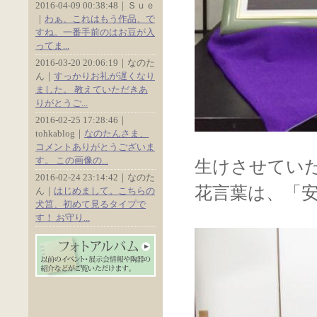
2016-04-09 00:38:48｜Ｓｕｅ
｜
わぁ、これはもう作品、で
すね。一番手前のはお豆が入
ってま...
2016-03-20 20:06:19｜なのた
ん｜
すっかりお礼が遅くなり
ました。 教えていただきあ
りがとうご...
2016-02-25 17:28:46｜
tohkablog｜
なのたんさま、
コメントありがとうございま
す。 この画像の...
生けさせてい
2016-02-24 23:14:42｜なのた
花言葉は、「
ん｜
はじめまして。こちらの
犬筥、初めて見るタイプで
す！ お守り...