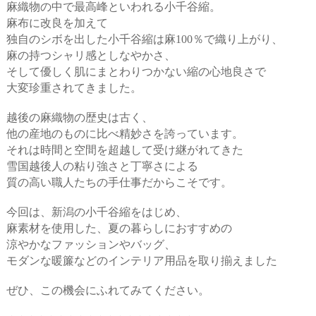
麻織物の中で最高峰といわれる小千谷縮。
麻布に改良を加えて
独自のシボを出した小千谷縮は麻100％で織り上がり、
麻の持つシャリ感としなやかさ、
そして優しく肌にまとわりつかない縮の心地良さで
大変珍重されてきました。
越後の麻織物の歴史は古く、
他の産地のものに比べ精妙さを誇っています。
それは時間と空間を超越して受け継がれてきた
雪国越後人の粘り強さと丁寧さによる
質の高い職人たちの手仕事だからこそです。
今回は、新潟の小千谷縮をはじめ、
麻素材を使用した、夏の暮らしにおすすめの
涼やかなファッションやバッグ、
モダンな暖簾などのインテリア用品を取り揃えました
ぜひ、この機会にふれてみてください。