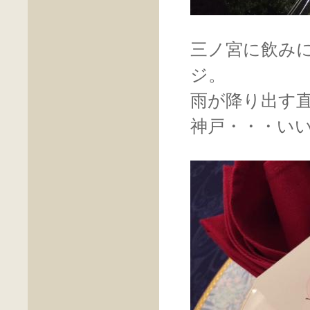
三ノ宮に飲み
ジ。
雨が降り出す
神戸・・・い