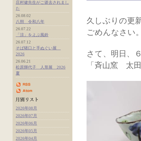
庄村健先生がご逝去されまし
た
26.08.02
久しぶりの更
八朔 令和八年
26.07.22
ごめんなさい
「涼」をよぶ風鈴
26.07.12
そば猪口と手ぬぐい展
さて、明日、
2026
26.06.21
「斉山窯 太
松原輝代子 人形展 2026
夏
2026年08月
2026年07月
2026年06月
2026年05月
2026年04月