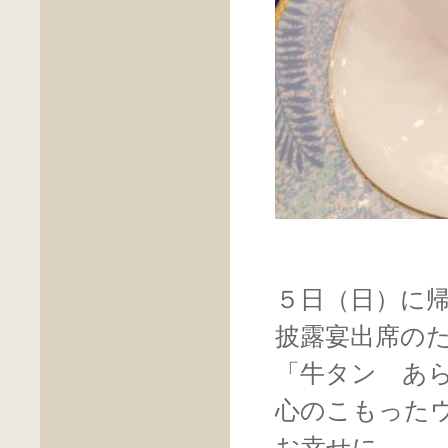
５日（日）に
披露宴出席の
「牛タン あ
心のこもった
お幸せに。