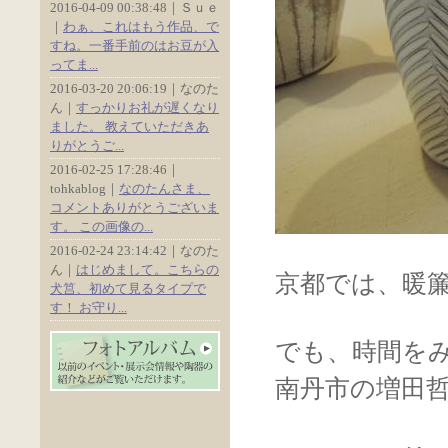
2016-04-09 00:38:48｜Ｓｕｅ
｜
わぁ、これはもう作品、で
すね。一番手前のはお豆が入
ってま...
2016-03-20 20:06:19｜なのた
ん｜
すっかりお礼が遅くなり
ました。 教えていただきあ
りがとうご...
2016-02-25 17:28:46｜
tohkablog｜
なのたんさま、
コメントありがとうございま
す。 この画像の...
2016-02-24 23:14:42｜なのた
ん｜
はじめまして。こちらの
京都では、暖
犬筥、初めて見るタイプで
す！ お守り...
でも、時間を
南丹市の増田