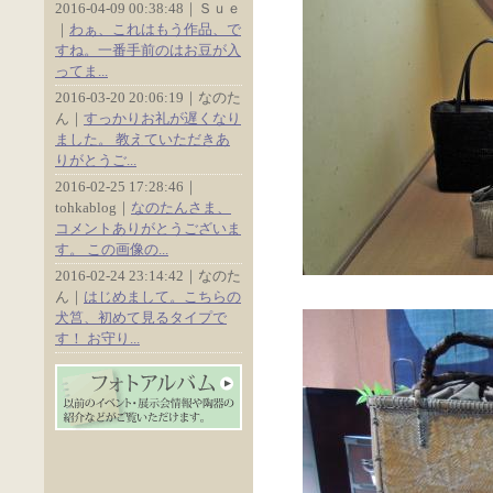
2016-04-09 00:38:48｜Ｓｕｅ
｜
わぁ、これはもう作品、で
すね。一番手前のはお豆が入
ってま...
2016-03-20 20:06:19｜なのた
ん｜
すっかりお礼が遅くなり
ました。 教えていただきあ
りがとうご...
2016-02-25 17:28:46｜
tohkablog｜
なのたんさま、
コメントありがとうございま
す。 この画像の...
2016-02-24 23:14:42｜なのた
ん｜
はじめまして。こちらの
犬筥、初めて見るタイプで
す！ お守り...