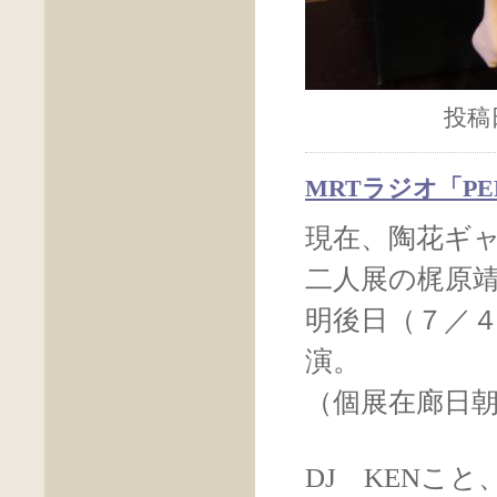
投稿日
MRTラジオ「PE
現在、陶花ギ
二人展の梶原
明後日（７／４
演。
（個展在廊日
DJ KENこ