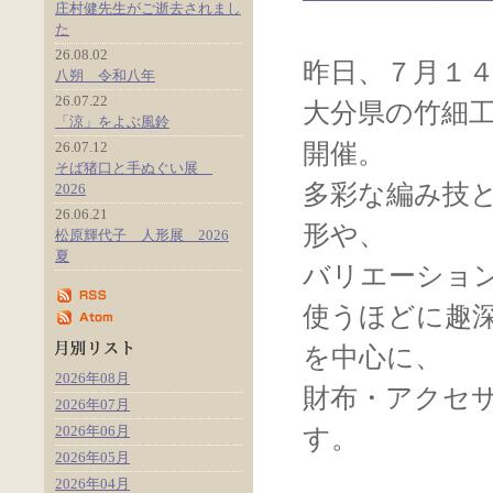
庄村健先生がご逝去されまし
た
26.08.02
昨日、７月１
八朔 令和八年
26.07.22
大分県の竹細
「涼」をよぶ風鈴
26.07.12
開催。
そば猪口と手ぬぐい展
多彩な編み技
2026
26.06.21
形や、
松原輝代子 人形展 2026
夏
バリエーショ
使うほどに趣
を中心に、
2026年08月
財布・アクセ
2026年07月
2026年06月
す。
2026年05月
2026年04月