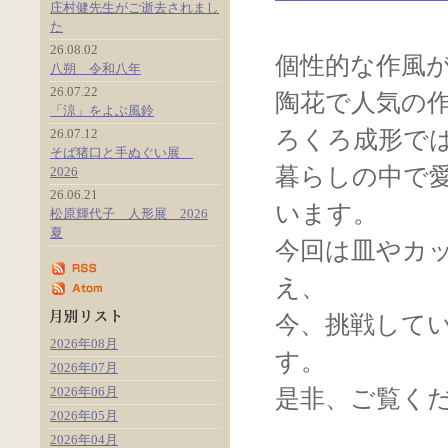
庄村健先生がご逝去されまし
た
26.08.02
個性的な作風
八朔 令和八年
26.07.22
陶花で人気の
「涼」をよぶ風鈴
26.07.12
ろくろ成形で
そば猪口と手ぬぐい展
暮らしの中で
2026
26.06.21
います。
松原輝代子 人形展 2026
夏
今回は皿やカ
え、
今、挑戦して
2026年08月
す。
2026年07月
2026年06月
是非、ご覧く
2026年05月
2026年04月