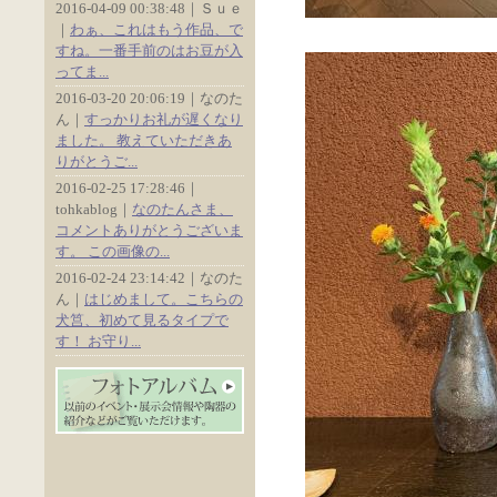
2016-04-09 00:38:48｜Ｓｕｅ
｜
わぁ、これはもう作品、で
すね。一番手前のはお豆が入
ってま...
2016-03-20 20:06:19｜なのた
ん｜
すっかりお礼が遅くなり
ました。 教えていただきあ
りがとうご...
2016-02-25 17:28:46｜
tohkablog｜
なのたんさま、
コメントありがとうございま
す。 この画像の...
2016-02-24 23:14:42｜なのた
ん｜
はじめまして。こちらの
犬筥、初めて見るタイプで
す！ お守り...