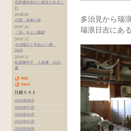
庄村健先生がご逝去されまし
た
26.08.02
多治見から瑞
八朔 令和八年
26.07.22
瑞浪日吉にあ
「涼」をよぶ風鈴
26.07.12
そば猪口と手ぬぐい展
2026
26.06.21
松原輝代子 人形展 2026
夏
2026年08月
2026年07月
2026年06月
2026年05月
2026年04月