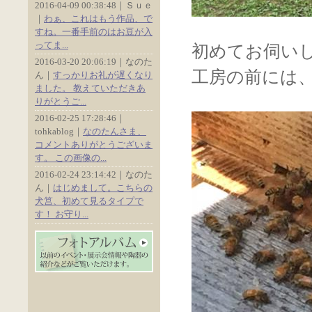
2016-04-09 00:38:48｜Ｓｕｅ
｜
わぁ、これはもう作品、で
すね。一番手前のはお豆が入
ってま...
初めてお伺い
2016-03-20 20:06:19｜なのた
工房の前には
ん｜
すっかりお礼が遅くなり
ました。 教えていただきあ
りがとうご...
2016-02-25 17:28:46｜
tohkablog｜
なのたんさま、
コメントありがとうございま
す。 この画像の...
2016-02-24 23:14:42｜なのた
ん｜
はじめまして。こちらの
犬筥、初めて見るタイプで
す！ お守り...