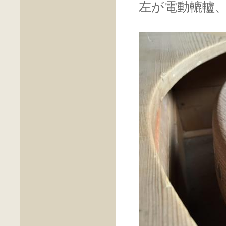
左が電動轆轤