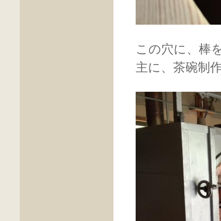
この穴に、棒
主に、茶碗制