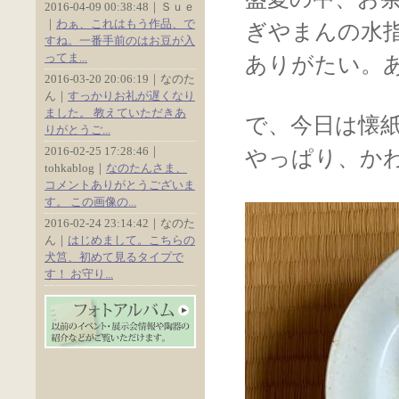
2016-04-09 00:38:48｜Ｓｕｅ
｜
わぁ、これはもう作品、で
ぎやまんの水
すね。一番手前のはお豆が入
ってま...
ありがたい。
2016-03-20 20:06:19｜なのた
ん｜
すっかりお礼が遅くなり
ました。 教えていただきあ
で、今日は懐
りがとうご...
2016-02-25 17:28:46｜
やっぱり、か
tohkablog｜
なのたんさま、
コメントありがとうございま
す。 この画像の...
2016-02-24 23:14:42｜なのた
ん｜
はじめまして。こちらの
犬筥、初めて見るタイプで
す！ お守り...