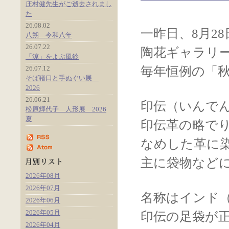
庄村健先生がご逝去されまし
た
26.08.02
一昨日、8月2
八朔 令和八年
26.07.22
陶花ギャラリ
「涼」をよぶ風鈴
26.07.12
毎年恒例の「秋
そば猪口と手ぬぐい展
2026
26.06.21
印伝（いんで
松原輝代子 人形展 2026
夏
印伝革の略で
なめした革に
主に袋物など
2026年08月
2026年07月
名称はインド
2026年06月
2026年05月
印伝の足袋が
2026年04月