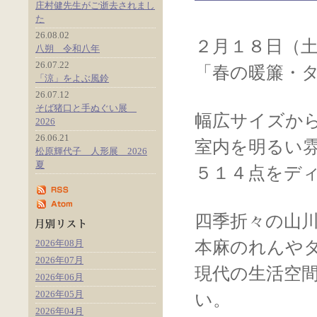
庄村健先生がご逝去されまし
た
26.08.02
２月１８日（
八朔 令和八年
26.07.22
「春の暖簾・
「涼」をよぶ風鈴
26.07.12
そば猪口と手ぬぐい展
幅広サイズか
2026
26.06.21
室内を明るい
松原輝代子 人形展 2026
夏
５１４点をデ
四季折々の山
2026年08月
本麻のれんや
2026年07月
現代の生活空
2026年06月
2026年05月
い。
2026年04月