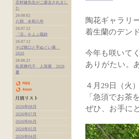
庄村健先生がご逝去されまし
た
26.08.02
陶花ギャラリ
八朔 令和八年
26.07.22
着生蘭のデン
「涼」をよぶ風鈴
26.07.12
そば猪口と手ぬぐい展
今年も咲いて
2026
26.06.21
ありがたい。
松原輝代子 人形展 2026
夏
４月29日（火
「急須でお茶
2026年08月
ぜひ、お手に
2026年07月
2026年06月
2026年05月
2026年04月