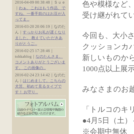
2016-04-09 00:38:48｜Ｓｕｅ
色や模様など
｜
わぁ、これはもう作品、で
受け継がれて
すね。一番手前のはお豆が入
ってま...
2016-03-20 20:06:19｜なのた
ん｜
すっかりお礼が遅くなり
今回も、大小
ました。 教えていただきあ
りがとうご...
クッションカ
2016-02-25 17:28:46｜
新しいものか
tohkablog｜
なのたんさま、
コメントありがとうございま
1000点以上
す。 この画像の...
2016-02-24 23:14:42｜なのた
ん｜
はじめまして。こちらの
犬筥、初めて見るタイプで
みなさまのお
す！ お守り...
「トルコのキリ
●4月5日（土）
※会期中無休