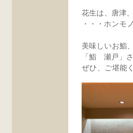
花生は、唐津
・・・ホンモ
美味しいお鮨
「鮨 瀬戸」
ぜひ、ご堪能