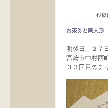
投稿日
お茶券と陶人形
明後日、２７
宮崎市中村西
３３回目のチ