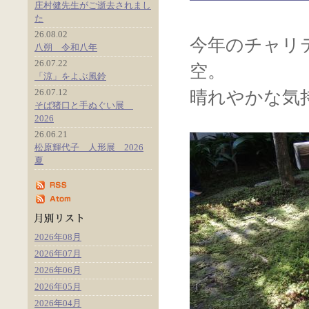
庄村健先生がご逝去されまし
た
26.08.02
今年のチャリ
八朔 令和八年
26.07.22
空。
「涼」をよぶ風鈴
26.07.12
晴れやかな気
そば猪口と手ぬぐい展
2026
26.06.21
松原輝代子 人形展 2026
夏
2026年08月
2026年07月
2026年06月
2026年05月
2026年04月