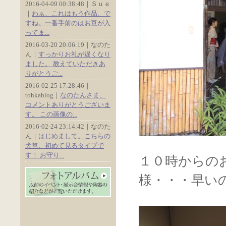
2016-04-09 00:38:48｜Ｓｕｅ
｜
わぁ、これはもう作品、で
すね。一番手前のはお豆が入
ってま...
2016-03-20 20:06:19｜なのた
ん｜
すっかりお礼が遅くなり
ました。 教えていただきあ
りがとうご...
2016-02-25 17:28:46｜
tohkablog｜
なのたんさま、
コメントありがとうございま
す。 この画像の...
2016-02-24 23:14:42｜なのた
ん｜
はじめまして。こちらの
犬筥、初めて見るタイプで
す！ お守り...
１０時からの
様・・・早い