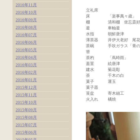
2016年11月
立礼席
2016年10月
床
「楽事萬々歳」
2016年09月
棚
清和棚 坐忘斎
2016年08月
釜
車軸釜
水指
朝鮮唐津
2016年07月
薄茶器
井伊大老好 尾
2016年06月
茶碗
手吹ガラス「青
2016年05月
替
.
2016年04月
茶杓
「蔦時雨」
蓋置
絵唐津
2016年03月
建水
菊花彫
2016年02月
茶
千木の白
2016年01月
菓子
運玉
2015年12月
菓子器
.
茛盆
寄木細工
2015年11月
火入れ
橘焼
2015年10月
2015年09月
2015年08月
2015年07月
2015年06月
2015年05月