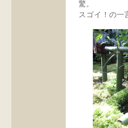
驚。
スゴイ！の一