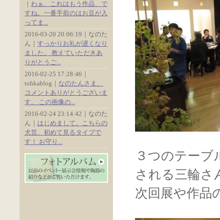
｜
わぁ、これはもう作品、で
すね。一番手前のはお豆が入
ってま...
2016-03-20 20:06:19｜なのた
ん｜
すっかりお礼が遅くなり
ました。 教えていただきあ
りがとうご...
2016-02-25 17:28:46｜
tohkablog｜
なのたんさま、
コメントありがとうございま
す。 この画像の...
2016-02-24 23:14:42｜なのた
ん｜
はじめまして。こちらの
犬筥、初めて見るタイプで
す！ お守り...
３つのテーブ
される三輪さ
次回展や作品