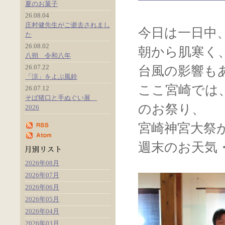
夏のお菓子
26.08.04
庄村健先生がご逝去されまし
今日は一日中
た
26.08.02
朝から肌寒く
八朔 令和八年
26.07.22
台風の影響も
「涼」をよぶ風鈴
ここ宮崎では
26.07.12
そば猪口と手ぬぐい展
のお祭り、
2026
宮崎神宮大祭
週末のお天気
2026年08月
2026年07月
2026年06月
2026年05月
2026年04月
2026年03月