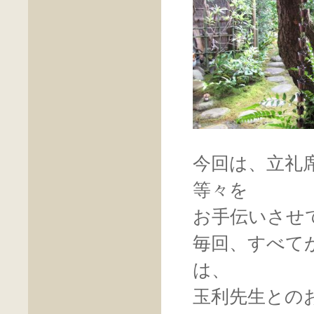
今回は、立礼
等々を
お手伝いさせ
毎回、すべて
は、
玉利先生との